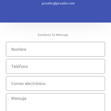
proafer@proafer.com
Envíanos Tu Mensaje
N
o
m
T
b
e
r
l
e
C
e
o
f
r
o
M
r
n
e
e
o
n