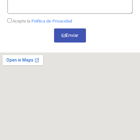
o
s
e
a
l
C
Acepto la
Política de Privacidad
j
e
h
e
c
Enviar
e
t
c
r
k
ó
b
n
o
i
x
c
o