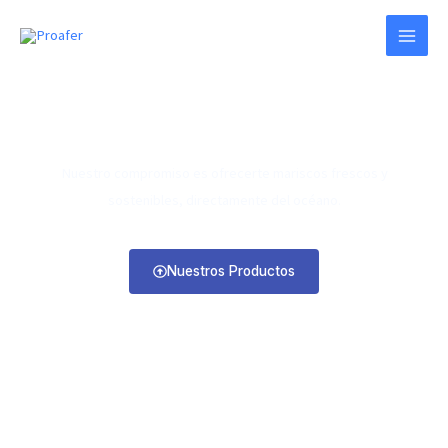
Ir
Nota:
al
este
contenido
sitio
web
incluye
Bienvenidos a Proafer
un
Nuestro compromiso es ofrecerte mariscos frescos y
sistema
sostenibles, directamente del océano.
de
accesibilidad.
Nuestros Productos